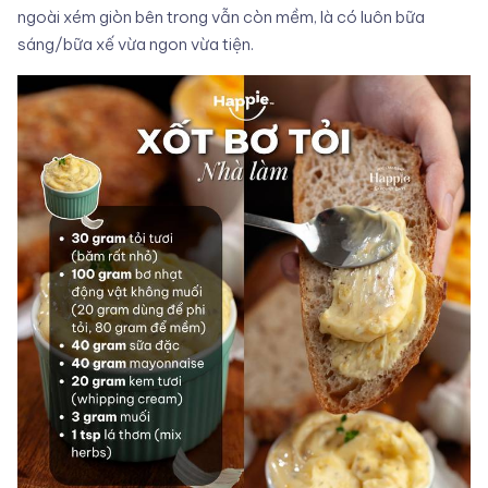
ngoài xém giòn bên trong vẫn còn mềm, là có luôn bữa
sáng/bữa xế vừa ngon vừa tiện.