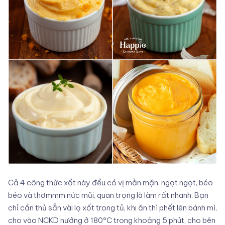
Cả 4 công thức xốt này đều có vị mằn mặn, ngọt ngọt, béo
béo và thơmmm nức mũi, quan trọng là làm rất nhanh. Bạn
chỉ cần thủ sẵn vài lọ xốt trong tủ, khi ăn thì phết lên bánh mì,
cho vào NCKD nướng ở 180ºC trong khoảng 5 phút, cho bên