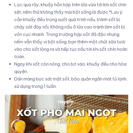
Lọc qua rây, khuấy hỗn hợp trên lửa vừa tới khi sốt chín
sệt, nếm thử không thấy mùi bột sống là được *Lưu ý:
cần khuấy đều trong suốt quá trình nấu, tránh sốt bị
cháy sát đáy nồi. Không nấu ở lửa cao tránh làm sốt bị
vón cục nhanh. Trong trường hợp sốt đã đặc nhưng
nếm vẫn thấy vị bột sống, bạn thêm một chút sữa tươi
vào cho sốt lỏng ra và tiếp tục nấu tới khi sốt chín hoàn
toàn.
Ngay khi xốt còn nóng, cho bơ vào, khuấy đều cho hòa
quyện.
Dán màng bọc sát mặt sốt, bảo quản ngăn mát tủ lạnh,
sử dụng trong 1 tuần.