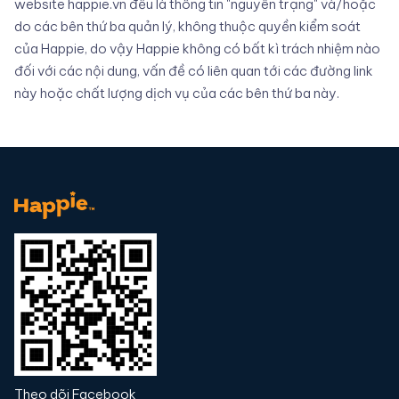
website happie.vn đều là thông tin "nguyên trạng" và/hoặc
do các bên thứ ba quản lý, không thuộc quyền kiểm soát
của Happie, do vậy Happie không có bất kì trách nhiệm nào
đối với các nội dung, vấn đề có liên quan tới các đường link
này hoặc chất lượng dịch vụ của các bên thứ ba này.
Theo dõi Facebook