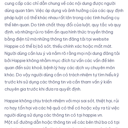
cung cấp các chỉ dẫn chung về các nội dung được người
dùng quan tâm. Việc áp dụng và ảnh hưởng của các quy định
pháp luật có thể khác nhau rất lớn trong các tình huống cụ
thể liên quan. Do tính chất thay đổi của luật, quy tắc và quy
định, và những rủi ro tiềm ẩn qua hình thức truyền thông
bằng điện tử mà những thông tin đăng tải tại website
Happie có thể bị bỏ sót, thiếu chính xác hoặc mất mát.
Người dùng cần lưu ý và nắm rõ rằng mọi nội dung đăng tải
bởi Happie không nhằm mục đích tư vấn các vấn đề liên
quan đến sức khoẻ, bệnh lý hay các dịch vụ chuyên môn
khác. Do vậy người dùng cần có trách nhiệm tự tìm hiểu kỹ
trước khi sử dụng các thông tin và cần tham vấn ý kiến
chuyên gia trước khi đưa ra quyết định.
Happie không chịu trách nhiệm với mọi sai sót, thiệt hại, rủi
ro hay tổn hại và các hệ quả có thể có hoặc xảy ra từ việc
người dùng sử dụng các thông tin có tại happie.vn.
Một số đường dẫn hoặc thông tin về các bên thứ ba có tại