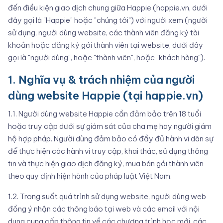
đến điều kiện giao dịch chung giữa Happie (happie.vn, dưới
đây gọi là "Happie" hoặc "chúng tôi") với người xem (người
sử dụng, người dùng website, các thành viên đăng ký tài
khoản hoặc đăng ký gói thành viên tại website, dưới đây
gọi là "người dùng", hoặc "thành viên", hoặc "khách hàng").
1. Nghĩa vụ & trách nhiệm của người
dùng website Happie (tại happie.vn)
1.1. Người dùng website Happie cần đảm bảo trên 18 tuổi
hoặc truy cập dưới sự giám sát của cha mẹ hay người giám
hộ hợp pháp. Người dùng đảm bảo có đầy đủ hành vi dân sự
để thực hiện các hành vi truy cập, khai thác, sử dụng thông
tin và thực hiện giao dịch đăng ký, mua bán gói thành viên
theo quy định hiện hành của pháp luật Việt Nam.
1.2. Trong suốt quá trình sử dụng website, người dùng web
đồng ý nhận các thông báo tại web và các email với nội
dung cung cấp thông tin về các chương trình học mới, các