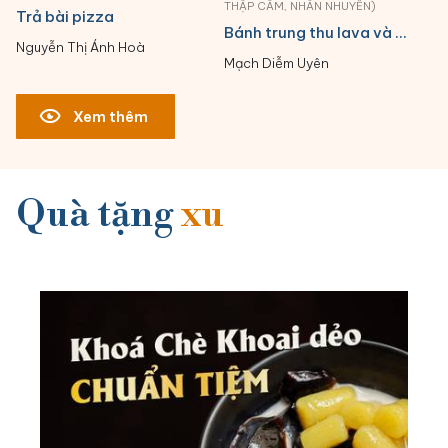
THẬP CẨM, NHÂN NHUYỄN)
Trả bài pizza
Bánh trung thu lava và thập cẩm
Nguyễn Thị Ánh Hoà
Mạch Diễm Uyên
Xem thêm
Quà tặng
xu