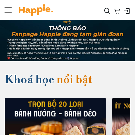
Khoá học
nổi bật