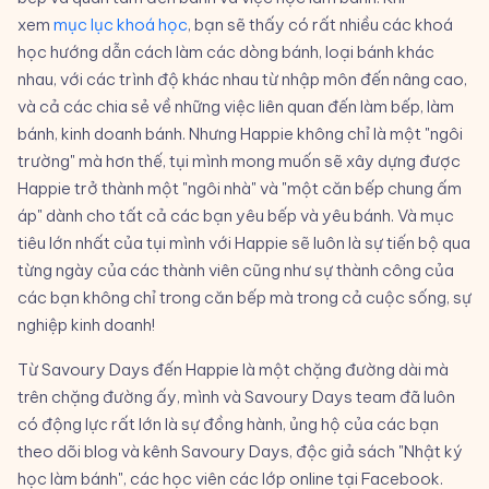
xem
mục lục khoá học
, bạn sẽ thấy có rất nhiều các khoá
học hướng dẫn cách làm các dòng bánh, loại bánh khác
nhau, với các trình độ khác nhau từ nhập môn đến nâng cao,
và cả các chia sẻ về những việc liên quan đến làm bếp, làm
bánh, kinh doanh bánh. Nhưng Happie không chỉ là một "ngôi
trường" mà hơn thế, tụi mình mong muốn sẽ xây dựng được
Happie trở thành một "ngôi nhà" và "một căn bếp chung ấm
áp" dành cho tất cả các bạn yêu bếp và yêu bánh. Và mục
tiêu lớn nhất của tụi mình với Happie sẽ luôn là sự tiến bộ qua
từng ngày của các thành viên cũng như sự thành công của
các bạn không chỉ trong căn bếp mà trong cả cuộc sống, sự
nghiệp kinh doanh!
Từ Savoury Days đến Happie là một chặng đường dài mà
trên chặng đường ấy, mình và Savoury Days team đã luôn
có động lực rất lớn là sự đồng hành, ủng hộ của các bạn
theo dõi blog và kênh Savoury Days, độc giả sách "Nhật ký
học làm bánh", các học viên các lớp online tại Facebook.