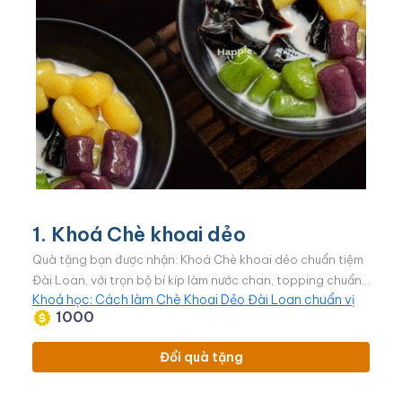
1. Khoá Chè khoai dẻo
Quà tặng bạn được nhận: Khoá Chè khoai dẻo chuẩn tiệm
Đài Loan, với trọn bộ bí kíp làm nước chan, topping chuẩn
Khoá học: Cách làm Chè Khoai Dẻo Đài Loan chuẩn vị
tiệm
1000
Đổi quà tặng