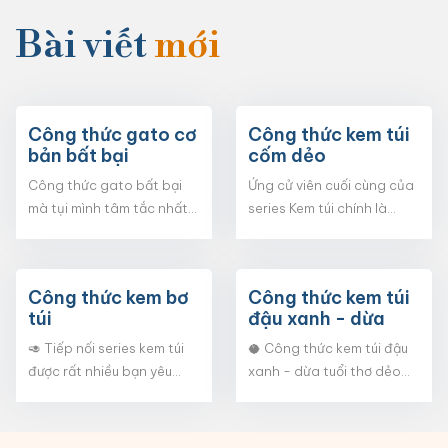
Bài viết
mới
Công thức gato cơ
Công thức kem túi
bản bất bại
cốm dẻo
Công thức gato bất bại
Ứng cử viên cuối cùng của
mà tụi mình tâm tắc nhất
series Kem túi chính là
dành cho tất cả các học
công thức kem cốm dẻo.
viên. 📹 Video hướng dẫn
Vị cốm thơm bùi rất là “dịu”,
đã được đăng trên
kết cấu lại dẻo dẻo, có
Công thức kem bơ
Công thức kem túi
fanpage tại Facebook
thêm hạt cốm mềm nên cả
túi
đậu xanh - dừa
trong series bài học 0đ, cả
nhà nhất định phải thử nhé
nhà chỉ cần mở bài học và
❤️
🥑 Tiếp nối series kem túi
🥥 Công thức kem túi đậu
vào bếp để chinh phục
được rất nhiều bạn yêu
xanh - dừa tuổi thơ dẻo
những chiếc bánh thật
thích. Hôm nay là công
mịn, không dăm đá, thơm
ngon cùng Happie nha!
thức KEM BƠ dẻo - mịn -
bùi giải nhiệt ngày hè. Cả
👩‍🍳
béo. Mùa bơ đến rồi, cả
nhà thử ngay cùng với