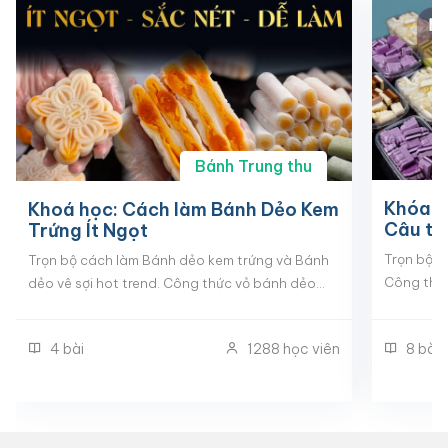
Bánh Trung thu
Khóa h
Khoá học: Cách làm Bánh Dẻo Kem
Câu tổ
Trứng Ít Ngọt
hàng
Trọn bộ 1
Trọn bộ cách làm Bánh dẻo kem trứng và Bánh
Công thức
dẻo vê sợi hot trend. Công thức vỏ bánh dẻo
tách lớp.
mới, ít ngọt hơn, sắc nét hơn, dễ làm hơn. Cách
flan chee
làm nhân kem trứng mềm mịn, ngậy béo chuẩn vị.
8
bài
4
bài
1288
học viên
mai,..
Đầy đủ cách tạo hình khuôn to, khuôn nhỏ kiểu
truyền thống và Cách tạo hình bánh dẻo vê sợi
đắt hàng nhất hiện tại.