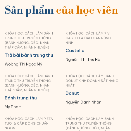
nhà thử liền cùng Happie
Happie nha 😋
Sản phẩm
của học viên
nha!
KHÓA HỌC: CÁCH LÀM BÁNH
KHÓA HỌC: CÁCH LÀM 7 VỊ
TRUNG THU TRUYỀN THỐNG
CASTELLA ĐÀI LOAN NÚNG
(BÁNH NƯỚNG, DẺO, NHÂN
NÍNH
THẬP CẨM, NHÂN NHUYỄN)
Castella
Trả bài bánh trung thu
Nghiêm Thị Thu Hà
Woòng Thị Ngọc Mỹ
KHÓA HỌC: CÁCH LÀM BÁNH
KHÓA HỌC: CÁCH LÀM BÁNH
TRUNG THU TRUYỀN THỐNG
DONUT KINH DOANH ĐẮT HÀNG
(BÁNH NƯỚNG, DẺO, NHÂN
NHẤT
THẬP CẨM, NHÂN NHUYỄN)
Donut
Bánh trung thu
Nguyễn Danh Nhân
My Pham
KHÓA HỌC: CÁCH LÀM PIZZA
KHÓA HỌC: CÁCH LÀM BÁNH
TƯƠI & CẤP ĐÔNG CHUẨN
TRUNG THU TRUYỀN THỐNG
NGON
(BÁNH NƯỚNG, DẺO, NHÂN