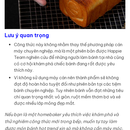
Lưu ý quan trọng
Công thức này không nhằm thay thế phương pháp cán
máy chuyên nghiệp, mà là một phiên bản được Happie
Team nghiên cứu để những người làm bánh tại nhà cũng
có cơ hội khám phá chiếc bánh đang rất được yêu
thích này.
Vì không sử dụng máy cán nên thành phẩm sẽ không
đạt độ hoàn hảo tuyệt đối như phiên bản tại các tiệm
bánh chuyên nghiệp. Tuy nhiên bánh vẫn đạt những tiêu
chí quan trọng nhất: vỏ giòn, ruột mềm thơm bơ và xé
được nhiều lớp mỏng đẹp mắt.
Nếu bạn là một homebaker yêu thích việc khám phá và
thử nghiêm công thức mới trong bếp, muốn tự tay làm
được món bánh hot trend xịn sò mà không cần máy móc,