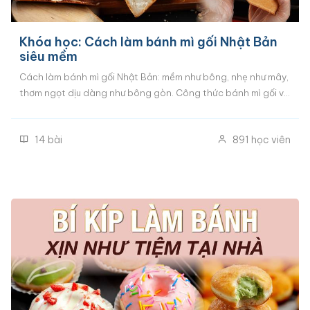
Khóa học: Cách làm bánh mì gối Nhật Bản
siêu mềm
Cách làm bánh mì gối Nhật Bản: mềm như bông, nhẹ như mây,
thơm ngọt dịu dàng như bông gòn. Công thức bánh mì gối và
kỹ thuật làm bánh cao cấp từ đầu bếp Nhật: Chỉ dùng nguyên
liệu cơ bản, 100% không phụ gia, chỉ ủ bột 1 lần. Cách biến tấu
14
bài
891
học viên
nhanh nhất, chỉ trộn 1 mẻ bột tạo được nhiều vị bánh mì gối
khác nhau. Cách làm bánh mì sandwich nhiều loại nhân người
Việt thích nhất.