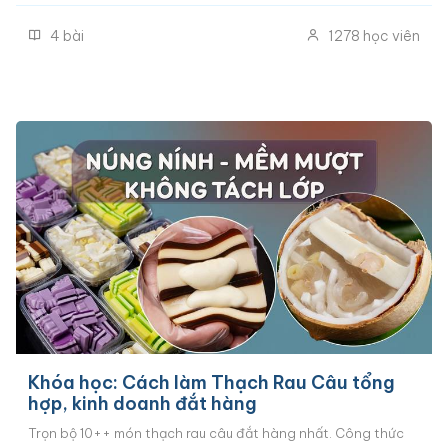
béo chuẩn vị. Đầy đủ cách tạo hình khuôn to, khuôn nhỏ kiểu
4
bài
1278
học viên
truyền thống và Cách tạo hình bánh dẻo vê sợi đắt hàng
nhất hiện tại.
Khóa học: Cách làm Thạch Rau Câu tổng
hợp, kinh doanh đắt hàng
Trọn bộ 10++ món thạch rau câu đắt hàng nhất. Công thức