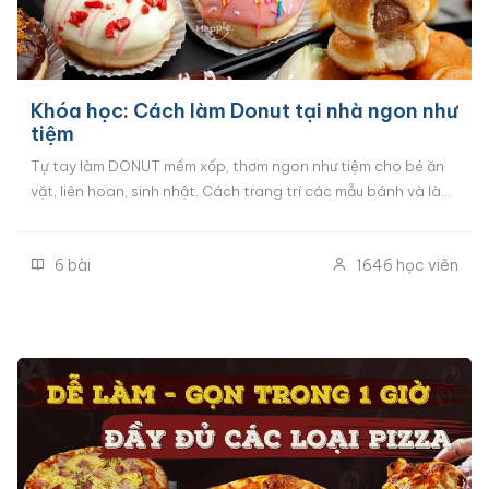
Khóa học: Cách làm Donut tại nhà ngon như
tiệm
Tự tay làm DONUT mềm xốp, thơm ngon như tiệm cho bé ăn
vặt, liên hoan, sinh nhật. Cách trang trí các mẫu bánh và làm
3 loại nhân kem bé thích nhất. Công thức chuẩn từng gram,
chỉ dùng nguyên liệu đơn giản, hướng dẫn từng bước để bạn
6
bài
1646
học viên
làm donut ngon ngay mẻ đầu tiên mà không cần kinh nghiệm