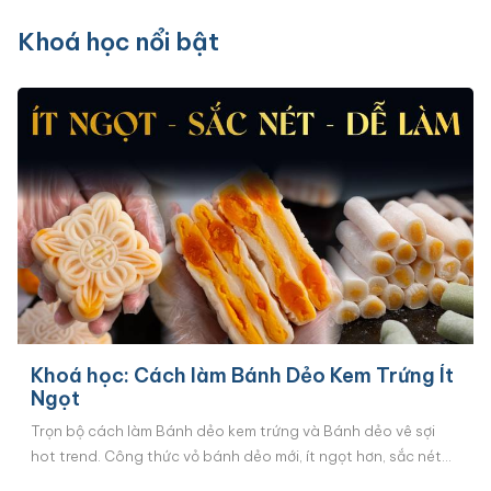
Khoá học nổi bật
Khoá học: Cách làm Bánh Dẻo Kem Trứng Ít
Ngọt
Trọn bộ cách làm Bánh dẻo kem trứng và Bánh dẻo vê sợi
hot trend. Công thức vỏ bánh dẻo mới, ít ngọt hơn, sắc nét
hơn, dễ làm hơn. Cách làm nhân kem trứng mềm mịn, ngậy