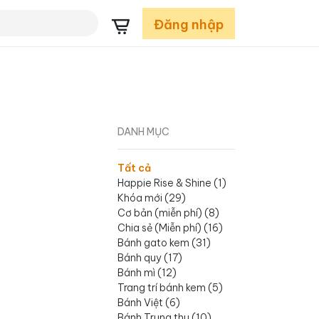
Đăng nhập
DANH MỤC
Tất cả
Happie Rise & Shine
(
1
)
Khóa mới
(
29
)
Cơ bản (miễn phí)
(
8
)
Chia sẻ (Miễn phí)
(
16
)
Bánh gato kem
(
31
)
Bánh quy
(
17
)
Bánh mì
(
12
)
Trang trí bánh kem
(
5
)
Bánh Việt
(
6
)
Bánh Trung thu
(
10
)