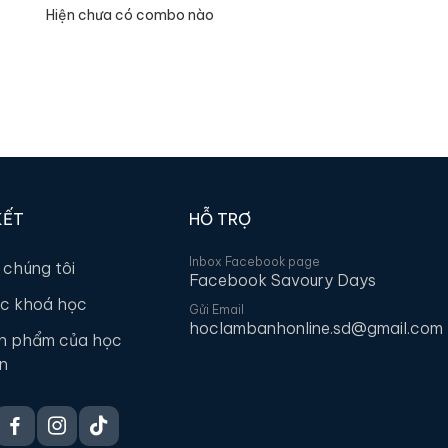
Hiện chưa có combo nào
KẾT
HỖ TRỢ
Inbox Facebook page
 chúng tôi
Facebook Savoury Days
c khoá học
Gửi Email
hoclambanhonline.sd@gmail.com
n phẩm của học
ên