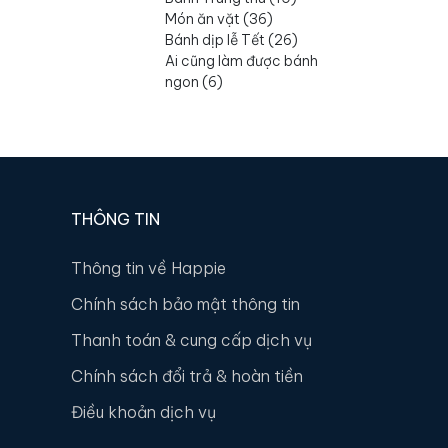
Món ăn vặt
(
36
)
Bánh dịp lễ Tết
(
26
)
Ai cũng làm được bánh
ngon
(
6
)
THÔNG TIN
Thông tin về Happie
Chính sách bảo mật thông tin
Thanh toán & cung cấp dịch vụ
Chính sách đổi trả & hoàn tiền
Điều khoản dịch vụ