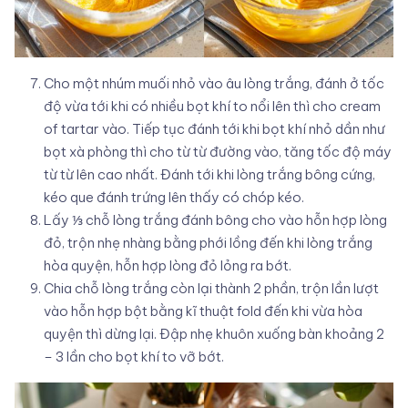
Cho một nhúm muối nhỏ vào âu lòng trắng, đánh ở tốc
độ vừa tới khi có nhiều bọt khí to nổi lên thì cho cream
of tartar vào. Tiếp tục đánh tới khi bọt khí nhỏ dần như
bọt xà phòng thì cho từ từ đường vào, tăng tốc độ máy
từ từ lên cao nhất. Đánh tới khi lòng trắng bông cứng,
kéo que đánh trứng lên thấy có chóp kéo.
Lấy ⅓ chỗ lòng trắng đánh bông cho vào hỗn hợp lòng
đỏ, trộn nhẹ nhàng bằng phới lồng đến khi lòng trắng
hòa quyện, hỗn hợp lòng đỏ lỏng ra bớt.
Chia chỗ lòng trắng còn lại thành 2 phần, trộn lần lượt
vào hỗn hợp bột bằng kĩ thuật fold đến khi vừa hòa
quyện thì dừng lại. Đập nhẹ khuôn xuống bàn khoảng 2
– 3 lần cho bọt khí to vỡ bớt.