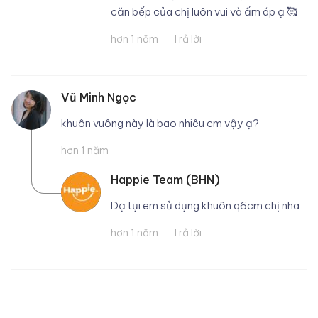
căn bếp của chị luôn vui và ấm áp ạ 🥰
hơn 1 năm
Trả lời
Vũ Minh Ngọc
khuôn vuông này là bao nhiêu cm vậy ạ?
hơn 1 năm
Happie Team (BHN)
Dạ tụi em sử dụng khuôn q6cm chị nha
hơn 1 năm
Trả lời