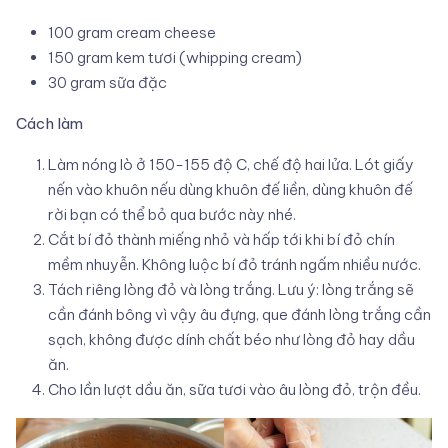
100 gram cream cheese
150 gram kem tươi (whipping cream)
30 gram sữa đặc
Cách làm
Làm nóng lò ở 150-155 độ C, chế độ hai lửa. Lót giấy
nến vào khuôn nếu dùng khuôn đế liền, dùng khuôn đế
rời bạn có thể bỏ qua bước này nhé.
Cắt bí đỏ thành miếng nhỏ và hấp tới khi bí đỏ chín
mềm nhuyễn. Không luộc bí đỏ tránh ngấm nhiều nước.
Tách riêng lòng đỏ và lòng trắng. Lưu ý: lòng trắng sẽ
cần đánh bông vì vậy âu đựng, que đánh lòng trắng cần
sạch, không được dính chất béo như lòng đỏ hay dầu
ăn.
Cho lần lượt dầu ăn, sữa tươi vào âu lòng đỏ, trộn đều.