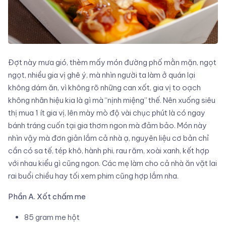
Đợt này mưa gió, thèm mấy món đường phố mằn mặn, ngọt
ngọt, nhiều gia vị ghê ý, mà nhìn người ta làm ở quán lại
không dám ăn, vì không rõ những can xốt, gia vị to oạch
không nhãn hiệu kia là gì mà “nịnh miệng” thế. Nên xuống siêu
thị mua 1 ít gia vị, lên mày mò độ vài chục phút là có ngay
bánh tráng cuốn tại gia thơm ngon mà đảm bảo. Món này
nhìn vậy mà đơn giản lắm cả nhà ạ, nguyên liệu cơ bản chỉ
cần có sa tế, tép khô, hành phi, rau răm, xoài xanh, kết hợp
với nhau kiểu gì cũng ngon. Các mẹ làm cho cả nhà ăn vặt lai
rai buổi chiều hay tối xem phim cũng hợp lắm nha.
Phần A. Xốt chấm me
85 gram me hột