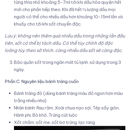
từng thìa nhỏ khoảng 5-7ml tới khi dầu hòa quyện hết
mới cho phần tiếp theo. Khi đã hết ½ lượng dầu mọi
người có thể cho nhiều dầu hơn khoảng 10-15ml lần và
khuấy cho tới khi sốt chuyển đặc.
Lưu ý: không nên thêm quá nhiều dầu trong những lần đầu
tiên, sốt có thể bị tách dầu. Có thể tùy chỉnh độ đặc
loãng tùy theo sở thích, càng nhiều dầu sốt sẽ càng đặc.
Bảo quản sốt trong ngăn mát tủ lạnh, sử dụng trong 3
ngày.
Phần C. Nguyên liệu bánh tráng cuốn
Bánh tráng đỏ (dùng bánh tráng màu đỏ ngon hơn màu
trắng nhiều nha)
Nhân bánh: Rau răm, Xoài chua nạo sợi, Tép sấy giòn,
Hành phi, Bò khô, Trứng cút luộc
Xốt chấm: sốt me, sốt bơ trứng, lạc rang