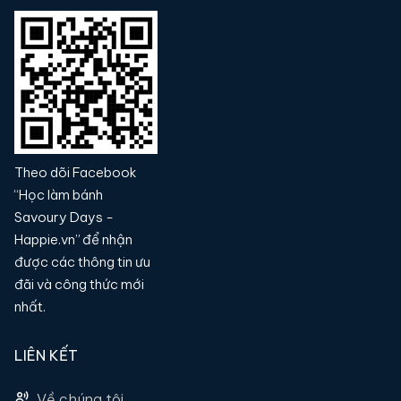
Theo dõi Facebook
“Học làm bánh
Savoury Days -
Happie.vn” để nhận
được các thông tin ưu
đãi và công thức mới
nhất.
LIÊN KẾT
Về chúng tôi