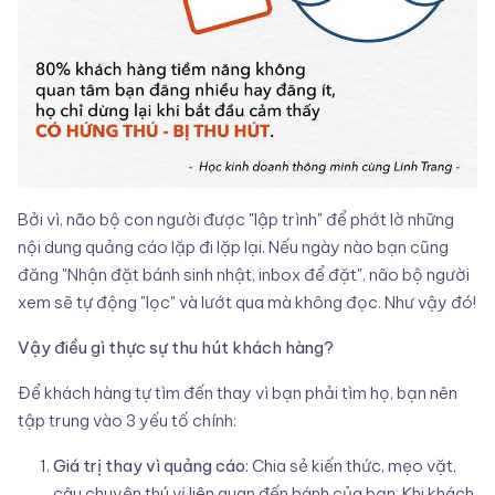
Bởi vì, não bộ con người được "lập trình" để phớt lờ những
nội dung quảng cáo lặp đi lặp lại. Nếu ngày nào bạn cũng
đăng "Nhận đặt bánh sinh nhật, inbox để đặt", não bộ người
xem sẽ tự động "lọc" và lướt qua mà không đọc. Như vậy đó!
Vậy điều gì thực sự thu hút khách hàng?
Để khách hàng tự tìm đến thay vì bạn phải tìm họ, bạn nên
tập trung vào 3 yếu tố chính:
Giá trị thay vì quảng cáo
: Chia sẻ kiến thức, mẹo vặt,
câu chuyện thú vị liên quan đến bánh của bạn. Khi khách