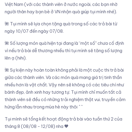
Việt Nam (với các thành viên ở nước ngoài, các bạn nhờ
người thân hay bạn bè ở VN nhận quà giúp tụi mình nhé).
🌺 Tụi mình sẽ lựa chọn tặng quà trong số các trả bài từ
ngày 10/07 đến ngày 07/08.
🌺 Số lượng món quà hiện tại đang là “một số" chưa cố định
vì nếu trả bài dễ thương nhiều thì tụi mình sẽ tăng số lượng
lên ạ (hihi).
🌺 Sự kiện này hoàn toàn không phải là một cuộc thi trả bài
giữa các thành viên. Và các món quà mang giá trị tinh thần
nhiều hơn là vật chất. Vậy nên sẽ không có các tiêu chí như
bánh đẹp, ảnh xinh hay tương tự. Tụi mình chỉ muốn tất cả
thành viên sẽ đều có những trải nghiệm thật vui, truyền cảm
hứng lẫn nhau trong mùa hè này thôi ^^
Tụi mình sẽ tổng kết hoạt động trả bài vào tuần thứ 2 của
tháng 8 (08/08 - 12/08) nha 🧡