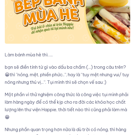
Làm bánh mùa hè thì…..
bạn sẽ điền tính từ gì vào dấu ba chấm (...) trong câu trên?
😀thì ”nóng, mệt, phiền phức..”, hay là “tuy mệt nhưng vui/ tuy
nóng nhưng thú vị,..”. Tụi mình thì sẽ chọn vế sau ;)
Một phần vì thử nghiệm công thức là công việc tụi mình phải
làm hàng ngày để có thể kịp cho ra đời các khóa học chất
lượng lên thư viện Happie, thời tiết nào thì cũng phải làm mà
😁
Nhưng phần quan trọng hơn nữa là dù trời có nóng, thì hàng