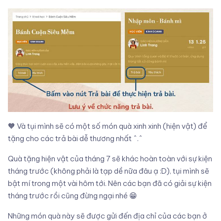
🧡 Và tụi mình sẽ có một số món quà xinh xinh (hiện vật) để
tặng cho các trả bài dễ thương nhất ^.^
Quà tặng hiện vật của tháng 7 sẽ khác hoàn toàn với sự kiện
tháng trước (không phải là tạp dề nữa đâu ạ :D), tụi mình sẽ
bật mí trong một vài hôm tới. Nên các bạn đã có giải sự kiện
tháng trước rồi cũng đừng ngại nhé 😁
Những món quà này sẽ được gửi đến địa chỉ của các bạn ở