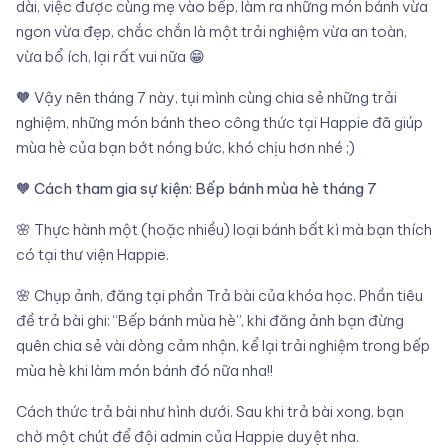
dài, việc được cùng mẹ vào bếp, làm ra những món bánh vừa
ngon vừa đẹp, chắc chắn là một trải nghiệm vừa an toàn,
vừa bổ ích, lại rất vui nữa 😁
🧡 Vậy nên tháng 7 này, tụi mình cùng chia sẻ những trải
nghiệm, những món bánh theo công thức tại Happie đã giúp
mùa hè của bạn bớt nóng bức, khó chịu hơn nhé ;)
🧡
Cách tham gia sự kiện: Bếp bánh mùa hè tháng 7
🌸 Thực hành một (hoặc nhiều) loại bánh bất kì mà bạn thích
có tại thư viện Happie.
🌸 Chụp ảnh, đăng tại phần Trả bài của khóa học. Phần tiêu
đề trả bài ghi: “Bếp bánh mùa hè”, khi đăng ảnh bạn đừng
quên chia sẻ vài dòng cảm nhận, kể lại trải nghiệm trong bếp
mùa hè khi làm món bánh đó nữa nha!!
Cách thức trả bài như hình dưới. Sau khi trả bài xong, bạn
chờ một chút để đội admin của Happie duyệt nha.