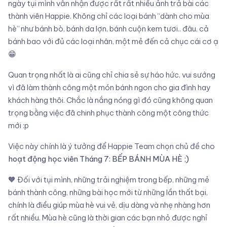
ngày tụi mình vẫn nhận được rất rất nhiều ảnh trả bài các
thành viên Happie. Không chỉ các loại bánh “dành cho mùa
hè” như bánh bò, bánh da lợn, bánh cuộn kem tươi.. đâu, cả
bánh bao với đủ các loại nhân, một mẻ đến cả chục cái cơ ạ
😁
Quan trọng nhất là ai cũng chỉ chia sẻ sự háo hức, vui sướng
vì đã làm thành công một món bánh ngon cho gia đình hay
khách hàng thôi. Chắc là nắng nóng gì đó cũng không quan
trọng bằng việc đã chinh phục thành công một công thức
mới :p
Việc này chính là ý tưởng để Happie Team chọn chủ đề cho
hoạt động học viên Tháng 7: BẾP BÁNH MÙA HÈ ;)
🧡 Đối với tụi mình, những trải nghiệm trong bếp, những mẻ
bánh thành công, những bài học mới từ những lần thất bại,
chính là điều giúp mùa hè vui vẻ, dịu dàng và nhẹ nhàng hơn
rất nhiều. Mùa hè cũng là thời gian các bạn nhỏ được nghỉ