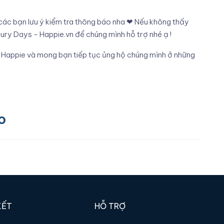
 các bạn lưu ý kiểm tra thông báo nha ❤ Nếu không thấy
ury Days - Happie.vn để chúng mình hỗ trợ nhé ạ !
a Happie và mong bạn tiếp tục ủng hộ chúng mình ở những
o
KẾT
HỖ TRỢ