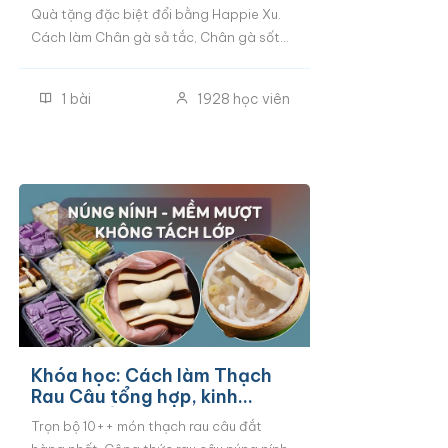
Quà tặng đặc biệt đổi bằng Happie Xu.
Cách làm Chân gà sả tắc, Chân gà sốt
Thái, Chân gà sốt mắm nhỉ CHUẨN VỊ tiệm
kinh doanh, tặng kèm bộ công thức sốt
1
bài
1928
học viên
chấm thần thánh.
Khóa học: Cách làm Thạch
Rau Câu tổng hợp, kinh
doanh đắt hàng
Trọn bộ 10++ món thạch rau câu đắt