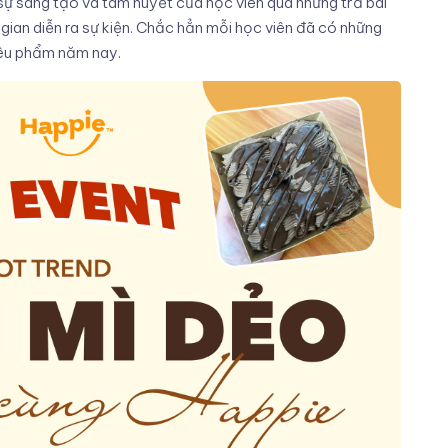
 sự sáng tạo và tâm huyết của học viên qua những trả bài
gian diễn ra sự kiện. Chắc hẳn mỗi học viên đã có những
iêu phẩm năm nay.