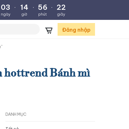
03
14
56
22
.
.
.
ngày
giờ
phút
giây
Đăng nhập
e”
n hottrend Bánh mì
DANH MỤC
Tất cả