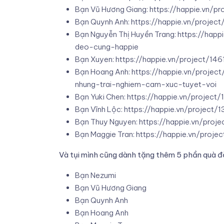
Bạn Vũ Hương Giang:
https://happie.vn/p
Bạn Quynh Anh:
https://happie.vn/projec
Bạn Nguyễn Thị Huyền Trang:
https://hap
deo-cung-happie
Bạn Xuyen:
https://happie.vn/project/1
Bạn Hoang Anh:
https://happie.vn/proje
nhung-trai-nghiem-cam-xuc-tuyet-voi
Bạn Yuki Chen:
https://happie.vn/project/
Bạn Vĩnh Lộc:
https://happie.vn/project/
Bạn Thuy Nguyen:
https://happie.vn/proj
Bạn Maggie Tran:
https://happie.vn/proj
Và tụi mình cũng dành tặng thêm 5 phần quà đặ
Bạn Nezumi
Bạn Vũ Hương Giang
Bạn Quynh Anh
Bạn Hoang Anh