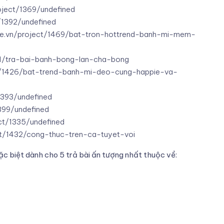
roject/1369/undefined
t/1392/undefined
pie.vn/project/1469/bat-tron-hottrend-banh-mi-mem-
461/tra-bai-banh-bong-lan-cha-bong
ct/1426/bat-trend-banh-mi-deo-cung-happie-va-
1393/undefined
1399/undefined
ect/1335/undefined
ect/1432/cong-thuc-tren-ca-tuyet-voi
c biệt dành cho 5 trả bài ấn tượng nhất thuộc về: