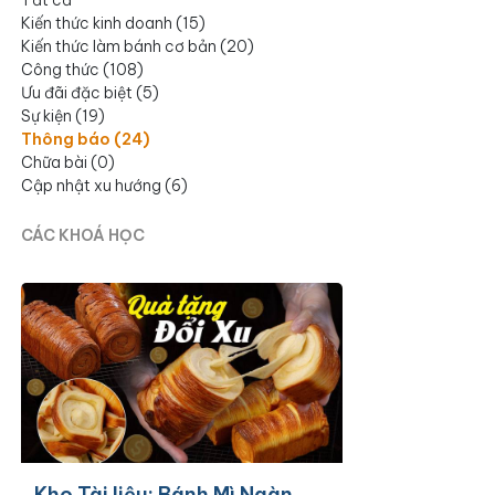
Kiến thức kinh doanh
(
15
)
Kiến thức làm bánh cơ bản
(
20
)
Công thức
(
108
)
Ưu đãi đặc biệt
(
5
)
Sự kiện
(
19
)
Thông báo
(
24
)
Chữa bài
(
0
)
Cập nhật xu hướng
(
6
)
CÁC KHOÁ HỌC
Kho Tài liệu: Bánh Mì Ngàn