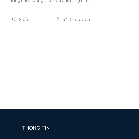
hàng nhất. Công thức rau câu núng nính,
thơm ngon, không tách lớp. Công thức
rau câu ngàn lớp, rau câu flan cheese, rau
8
bài
640
học viên
câu sen nhãn dừa, rau câu pho-mai,..
THÔNG TIN