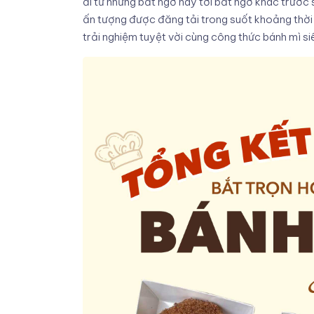
đi từ những bất ngờ này tới bất ngờ khác trước
ấn tượng được đăng tải trong suốt khoảng thời 
trải nghiệm tuyệt vời cùng công thức bánh mì s