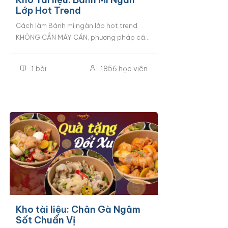
Lớp Hot Trend
Cách làm Bánh mì ngàn lớp hot trend
KHÔNG CẦN MÁY CÁN, phương pháp cán
tay đơn giản, dễ thành công. Công thức
Bánh mì ngàn lớp 3 vị: Vị bơ truyền thống,
1
bài
1856
học viên
Vị cam và Vị Socola Cà phê. Khoá học
này là quà tặng đổi Xu dành riêng học
viên các khoá bánh mì tại Happie.
Kho tài liệu: Chân Gà Ngâm
Sốt Chuẩn Vị