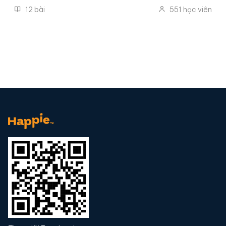
12
bài
551
học viên
đủ quy trình làm pizza tươi và pizza cấp đông tiện lợi.