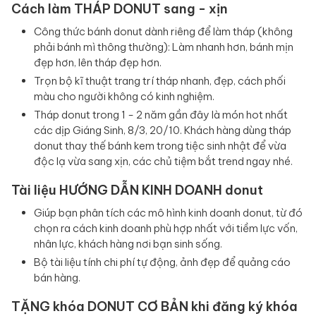
Cách làm THÁP DONUT sang - xịn
Công thức bánh donut dành riêng để làm tháp (không
phải bánh mì thông thường): Làm nhanh hơn, bánh mịn
đẹp hơn, lên tháp đẹp hơn.
Trọn bộ kĩ thuật trang trí tháp nhanh, đẹp, cách phối
màu cho người không có kinh nghiệm.
Tháp donut trong 1 - 2 năm gần đây là món hot nhất
các dịp Giáng Sinh, 8/3, 20/10. Khách hàng dùng tháp
donut thay thế bánh kem trong tiệc sinh nhật để vừa
độc lạ vừa sang xịn, các chủ tiệm bắt trend ngay nhé.
Tài liệu HƯỚNG DẪN KINH DOANH donut
Giúp bạn phân tích các mô hình kinh doanh donut, từ đó
chọn ra cách kinh doanh phù hợp nhất với tiềm lực vốn,
nhân lực, khách hàng nơi bạn sinh sống.
Bộ tài liệu tính chi phí tự động, ảnh đẹp để quảng cáo
bán hàng.
TẶNG khóa DONUT CƠ BẢN khi đăng ký khóa