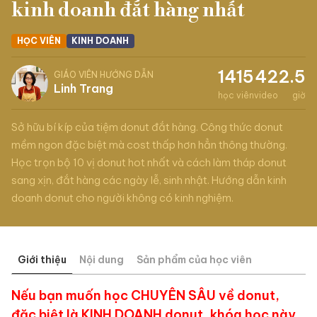
kinh doanh đắt hàng nhất
HỌC VIÊN
KINH DOANH
1415
42
2.5
GIÁO VIÊN HƯỚNG DẪN
Linh Trang
học viên
video
giờ
Sở hữu bí kíp của tiệm donut đắt hàng. Công thức donut
mềm ngon đặc biệt mà cost thấp hơn hẳn thông thường.
Học trọn bộ 10 vị donut hot nhất và cách làm tháp donut
sang xịn, đắt hàng các ngày lễ, sinh nhật. Hướng dẫn kinh
doanh donut cho người không có kinh nghiệm.
Giới thiệu
Nội dung
Sản phẩm của học viên
Nếu bạn muốn học CHUYÊN SÂU về donut,
đặc biệt là KINH DOANH donut, khóa học này