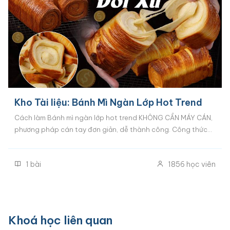
Kho Tài liệu: Bánh Mì Ngàn Lớp Hot Trend
Cách làm Bánh mì ngàn lớp hot trend KHÔNG CẦN MÁY CÁN,
phương pháp cán tay đơn giản, dễ thành công. Công thức
Bánh mì ngàn lớp 3 vị: Vị bơ truyền thống, Vị cam và Vị Socola
Cà phê. Khoá học này là quà tặng đổi Xu dành riêng học viên
1
bài
1856
học viên
các khoá bánh mì tại Happie.
Khoá học liên quan