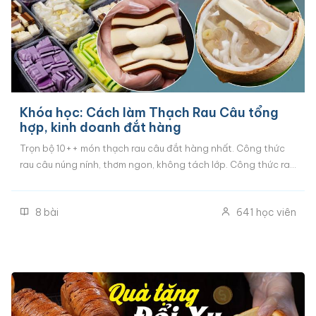
Khóa học: Cách làm Thạch Rau Câu tổng
hợp, kinh doanh đắt hàng
Trọn bộ 10++ món thạch rau câu đắt hàng nhất. Công thức
rau câu núng nính, thơm ngon, không tách lớp. Công thức rau
câu ngàn lớp, rau câu flan cheese, rau câu sen nhãn dừa, rau
câu pho-mai,..
8
bài
641
học viên