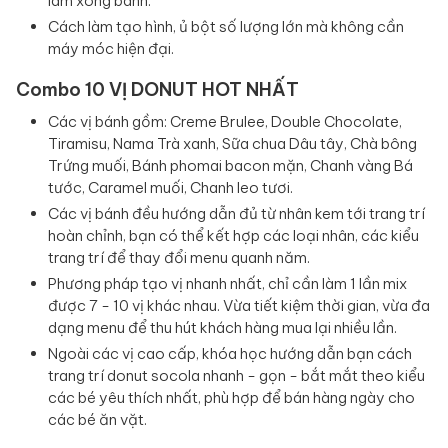
làm xong bánh.
Cách làm tạo hình, ủ bột số lượng lớn mà không cần
máy móc hiện đại.
Combo 10 VỊ DONUT HOT NHẤT
Các vị bánh gồm: Creme Brulee, Double Chocolate,
Tiramisu, Nama Trà xanh, Sữa chua Dâu tây, Chà bông
Trứng muối, Bánh phomai bacon mặn, Chanh vàng Bá
tước, Caramel muối, Chanh leo tươi.
Các vị bánh đều hướng dẫn đủ từ nhân kem tới trang trí
hoàn chỉnh, bạn có thể kết hợp các loại nhân, các kiểu
trang trí để thay đổi menu quanh năm.
Phương pháp tạo vị nhanh nhất, chỉ cần làm 1 lần mix
được 7 - 10 vị khác nhau. Vừa tiết kiệm thời gian, vừa đa
dạng menu để thu hút khách hàng mua lại nhiều lần.
Ngoài các vị cao cấp, khóa học hướng dẫn bạn cách
trang trí donut socola nhanh - gọn - bắt mắt theo kiểu
các bé yêu thích nhất, phù hợp để bán hàng ngày cho
các bé ăn vặt.