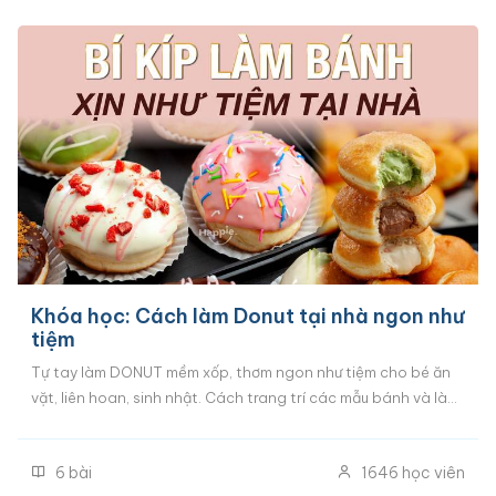
Khóa học: Cách làm Donut tại nhà ngon như
tiệm
Tự tay làm DONUT mềm xốp, thơm ngon như tiệm cho bé ăn
vặt, liên hoan, sinh nhật. Cách trang trí các mẫu bánh và làm
3 loại nhân kem bé thích nhất. Công thức chuẩn từng gram,
chỉ dùng nguyên liệu đơn giản, hướng dẫn từng bước để bạn
6
bài
1646
học viên
làm donut ngon ngay mẻ đầu tiên mà không cần kinh nghiệm