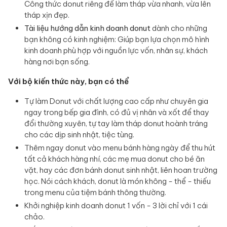
Công thức donut riêng để làm tháp vừa nhanh, vừa lên
tháp xịn đẹp.
Tài liệu hướng dẫn kinh doanh donut
dành cho những
bạn không có kinh nghiệm: Giúp bạn lựa chọn mô hình
kinh doanh phù hợp với nguồn lực vốn, nhân sự, khách
hàng nơi bạn sống.
Với bộ kiến thức này, bạn có thể
Tự làm Donut với chất lượng cao cấp như chuyên gia
ngay trong bếp gia đình, có đủ vị nhân và xốt để thay
đổi thường xuyên, tự tay làm tháp donut hoành tráng
cho các dịp sinh nhật, tiệc tùng.
Thêm ngay donut vào menu bánh hàng ngày để thu hút
tất cả khách hàng nhí, các mẹ mua donut cho bé ăn
vặt, hay các đơn bánh donut sinh nhật, liên hoan trường
học. Nói cách khách, donut là món không - thể - thiếu
trong menu của tiệm bánh thông thường.
Khởi nghiệp kinh doanh donut 1 vốn - 3 lời chỉ với 1 cái
chảo.