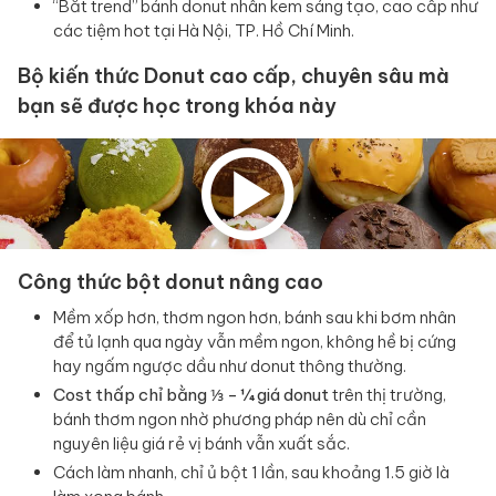
“Bắt trend” bánh donut nhân kem sáng tạo, cao cấp như
các tiệm hot tại Hà Nội, TP. Hồ Chí Minh.
Bộ kiến thức Donut cao cấp, chuyên sâu mà
bạn sẽ được học trong khóa này
Công thức bột donut nâng cao
Mềm xốp hơn, thơm ngon hơn, bánh sau khi bơm nhân
để tủ lạnh qua ngày vẫn mềm ngon, không hề bị cứng
hay ngấm ngược dầu như donut thông thường.
Cost thấp chỉ bằng ⅓ - ¼ giá donut
trên thị trường,
bánh thơm ngon nhờ phương pháp nên dù chỉ cần
nguyên liệu giá rẻ vị bánh vẫn xuất sắc.
Cách làm nhanh, chỉ ủ bột 1 lần, sau khoảng 1.5 giờ là