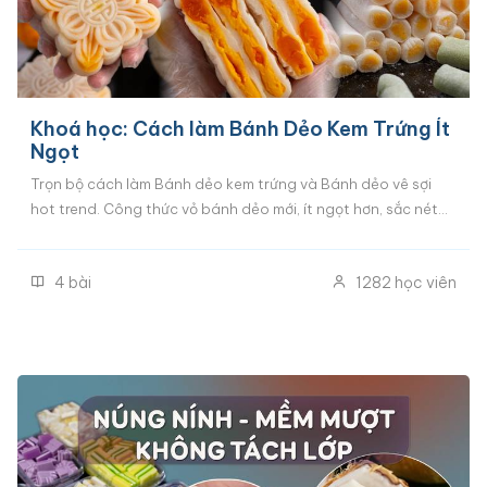
Khoá học: Cách làm Bánh Dẻo Kem Trứng Ít
Ngọt
Trọn bộ cách làm Bánh dẻo kem trứng và Bánh dẻo vê sợi
hot trend. Công thức vỏ bánh dẻo mới, ít ngọt hơn, sắc nét
hơn, dễ làm hơn. Cách làm nhân kem trứng mềm mịn, ngậy
béo chuẩn vị. Đầy đủ cách tạo hình khuôn to, khuôn nhỏ kiểu
4
bài
1282
học viên
truyền thống và Cách tạo hình bánh dẻo vê sợi đắt hàng
nhất hiện tại.