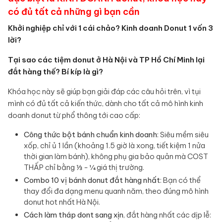
có đủ tất cả những gì bạn cần
Khởi nghiệp chỉ với 1 cái chảo? Kinh doanh Donut 1 vốn 3
lời?
Tại sao các tiệm donut ở Hà Nội và TP Hồ Chí Minh lại
đắt hàng thế? Bí kíp là gì?
Khóa học này sẽ giúp bạn giải đáp các câu hỏi trên, vì tụi
mình có đủ tất cả kiến thức, dành cho tất cả mô hình kinh
doanh donut từ phổ thông tới cao cấp:
Công thức bột bánh chuẩn kinh doanh
: Siêu mềm siêu
xốp, chỉ ủ 1 lần (khoảng 1.5 giờ là xong, tiết kiệm 1 nửa
thời gian làm bánh), không phụ gia bảo quản mà COST
THẤP chỉ bằng ⅓ - ¼ giá thị trường.
Combo 10 vị bánh donut đắt hàng nhất
: Bạn có thể
thay đổi đa dạng menu quanh năm, theo đúng mô hình
donut hot nhất Hà Nội.
Cách làm tháp dont sang xịn
, đắt hàng nhất các dịp lễ: