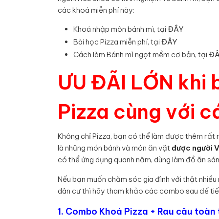
các khoá miễn phí này:
Khoá nhập môn bánh mì, tại
ĐÂY
Bài học Pizza miễn phí, tại
ĐÂY
Cách làm Bánh mì ngọt mềm cơ bản, tại
Đ
ƯU ĐÃI LỚN khi 
Pizza cùng với 
Không chỉ Pizza, bạn có thể làm được thêm rất 
là những món bánh và món ăn vặt
được người V
có thể ứng dụng quanh năm, dùng làm đồ ăn sán
Nếu bạn muốn chăm sóc gia đình với thật nhiều
dân cư thì hãy tham khảo các combo sau để tiết
1. Combo Khoá Pizza + Rau câu toàn 