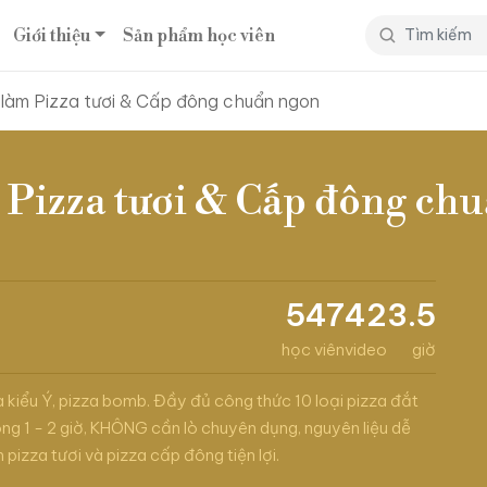
Giới thiệu
Sản phẩm học viên
làm Pizza tươi & Cấp đông chuẩn ngon
 Pizza tươi & Cấp đông ch
547
42
3.5
học viên
video
giờ
 kiểu Ý, pizza bomb. Đầy đủ công thức 10 loại pizza đắt
ong 1 - 2 giờ, KHÔNG cần lò chuyên dụng, nguyên liệu dễ
 pizza tươi và pizza cấp đông tiện lợi.