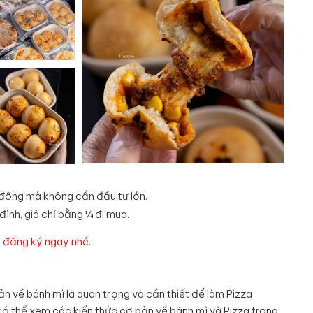
 đông mà không cần đầu tư lớn.
đình, giá chỉ bằng ¼ đi mua.
 đăng ký ngay nhé
.
ản về bánh mì là quan trọng và cần thiết để làm Pizza
có thể xem các kiến thức cơ bản về bánh mì và Pizza trong