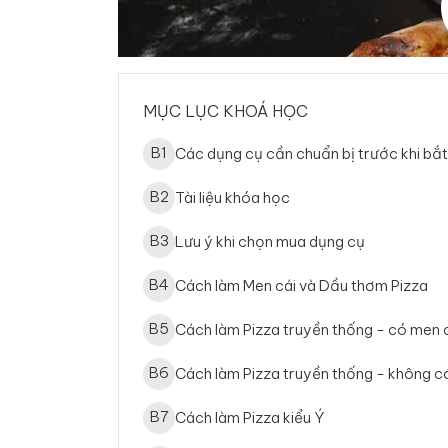
MỤC LỤC KHOÁ HỌC
B
1
Các dụng cụ cần chuẩn bị trước khi bắ
B
2
Tài liệu khóa học
B
3
Lưu ý khi chọn mua dụng cụ
B
4
Cách làm Men cái và Dầu thơm Pizza
B
5
Cách làm Pizza truyền thống - có men 
B
6
Cách làm Pizza truyền thống - không c
B
7
Cách làm Pizza kiểu Ý