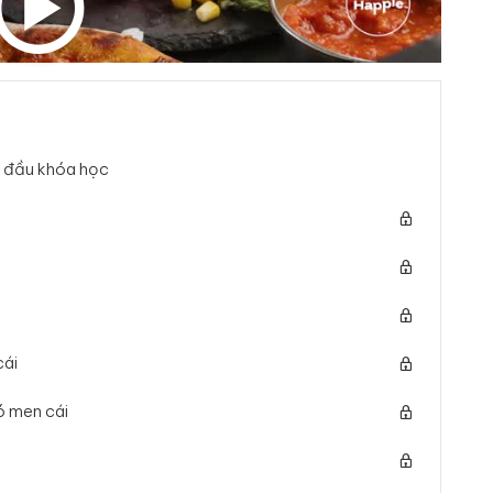
t đầu khóa học
cái
ó men cái