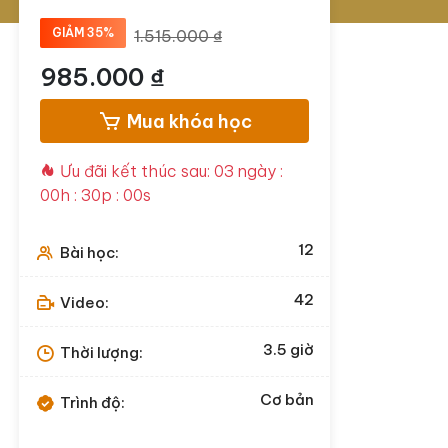
GIẢM 35%
1.515.000 ₫
985.000 ₫
Mua khóa học
Ưu đãi kết thúc sau:
03 ngày :
00h : 29p : 59s
12
Bài học:
42
Video:
3.5
giờ
Thời lượng:
Cơ bản
Trình độ: