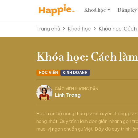
Khoá học
Đăng ký
Trang chủ
Khoá học
Khóa học: Cách 
Khóa học: Cách làm
HỌC VIÊN
KINH DOANH
GIÁO VIÊN HƯỚNG DẪN
Linh Trang
Học trọn bộ công thức pizza truyền thống, pizza
hàng nhất. Quy trình làm đơn giản, nhanh gọn tr
mua, vị ngon chuẩn gu Việt. Đầy đủ quy trình làm