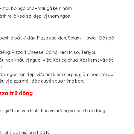
ho-mai, bò ngô pho-mai, gà kem nấm.
ánh ra lò kéo sợi đẹp, vị thơm ngon.
oanh ở bất kì đâu: Pizza xúc xích, Salami, Hawaii, Bò ngô
iếng: Pizza 4 Cheese, Cá hồi kem Miso, Teriyaki.
t, hợp khẩu vị người Việt: Xốt cà chua, Xốt kem (và xốt
o.
m ngon, xịn đẹp, vừa tiết kiệm chi phí, giảm cost tối đa.
ều vị pizza mới, độc quyền của riêng bạn.
izza trữ đông
 giữ trọn vẹn hình thức và hương vị sau khi rã đông.
i phí, đặt giá bán hợp lý.