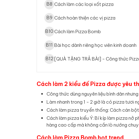
B
8
Cách làm các loại xốt pizza
B
9
Cách hoàn thiện các vị pizza
B
10
Cách làm Pizza Bomb
B
11
Bài học dành riêng học viên kinh doanh
B
12
[QUÀ TẶNG TRẢ BÀI] - Công thức Pizz
Cách làm 2 kiểu đế Pizza được yêu t
Công thức dùng nguyên liệu bình dân nhưng 
Làm nhanh trong 1 - 2 giờ là có pizza tươi n
Cách làm pizza truyển thống: Cách cán bột t
Cách làm pizza kiểu Ý: Bí kíp làm pizza nở
hàng cao cấp mà không cần lò nướng chuy
Cách làm Pizza Bomb hot trend