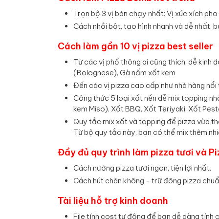
Trọn bộ 3 vị bán chạy nhất: Vị xúc xích p
Cách nhồi bột, tạo hình nhanh và dễ nhất, b
Cách làm gần 10 vị pizza best seller
Từ các vị phổ thông ai cũng thích, dễ kinh d
(Bolognese), Gà nấm xốt kem
Đến các vị pizza cao cấp như nhà hàng nổi t
Công thức 5 loại xốt nền dễ mix topping nhấ
kem Miso), Xốt BBQ, Xốt Teriyaki, Xốt Pest
Quy tắc mix xốt và topping để pizza vừa thơ
Từ bộ quy tắc này, bạn có thể mix thêm nhi
Đầy đủ quy trình làm pizza tươi và P
Cách nướng pizza tươi ngon, tiện lợi nhất.
Cách hút chân không - trữ đông pizza chuẩn,
Tài liệu hỗ trợ kinh doanh
File tính cost tự động để bạn dễ dàng tính ch