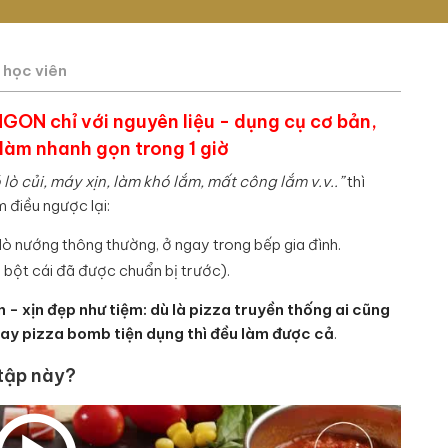
 học viên
ON chỉ với nguyên liệu - dụng cụ cơ bản,
làm nhanh gọn trong 1 giờ
lò củi, máy xịn, làm khó lắm, mất công lắm v.v..”
thì
 điều ngược lại:
 lò nướng thông thường, ở ngay trong bếp gia đình.
 bột cái đã được chuẩn bị trước).
- xịn đẹp như tiệm: dù là pizza truyền thống ai cũng
 hay pizza bomb tiện dụng thì đều làm được cả
.
 tập này?