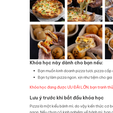
Khóa học này dành cho bạn nếu:
Bạn muốn kinh doanh pizza tươi, pizza cấp
Bạn tự làm pizza ngon, xịn như tiệm cho gia 
Khóa học đang được ƯU ĐÃI LỚN, bạn tranh thủ
Lưu ý trước khi bắt đầu khóa học
Pizza là một kiểu bánh mì, do vậy kiến thức cơ b
ngon. Nếu chưa có kinh nghiệm về bánh mì, bạn 