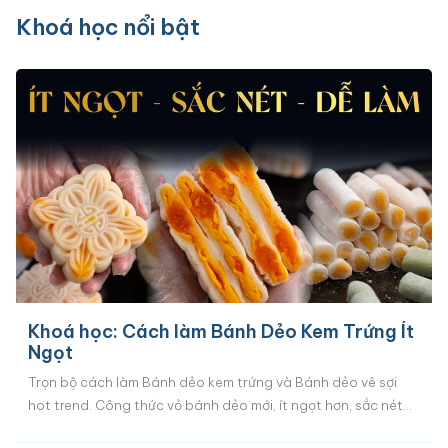
Khoá học nổi bật
Khoá học: Cách làm Bánh Dẻo Kem Trứng Ít
Ngọt
Trọn bộ cách làm Bánh dẻo kem trứng và Bánh dẻo vê sợi
hot trend. Công thức vỏ bánh dẻo mới, ít ngọt hơn, sắc nét
hơn, dễ làm hơn. Cách làm nhân kem trứng mềm mịn, ngậy