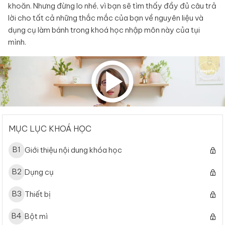
khoăn. Nhưng đừng lo nhé, vì bạn sẽ tìm thấy đầy đủ câu trả
lời cho tất cả những thắc mắc của bạn về nguyên liệu và
dụng cụ làm bánh trong khoá học nhập môn này của tụi
mình.
MỤC LỤC KHOÁ HỌC
B
1
Giới thiệu nội dung khóa học
B
2
Dụng cụ
B
3
Thiết bị
B
4
Bột mì