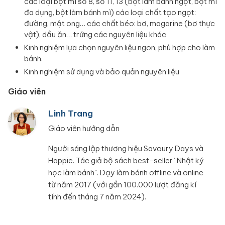
các loại bột mì số 8, số 11, 13 (bột làm bánh ngọt, bột mì
đa dụng, bột làm bánh mì) các loại chất tạo ngọt:
đường, mật ong… các chất béo: bơ, magarine (bơ thực
vật), dầu ăn… trứng các nguyên liệu khác
Kinh nghiệm lựa chọn nguyên liệu ngon, phù hợp cho làm
bánh.
Kinh nghiệm sử dụng và bảo quản nguyên liệu
Giáo viên
Linh Trang
Giáo viên hướng dẫn
Người sáng lập thương hiệu Savoury Days và
Happie. Tác giả bộ sách best-seller “Nhật ký
học làm bánh". Dạy làm bánh offline và online
từ năm 2017 (với gần 100.000 lượt đăng kí
tính đến tháng 7 năm 2024).