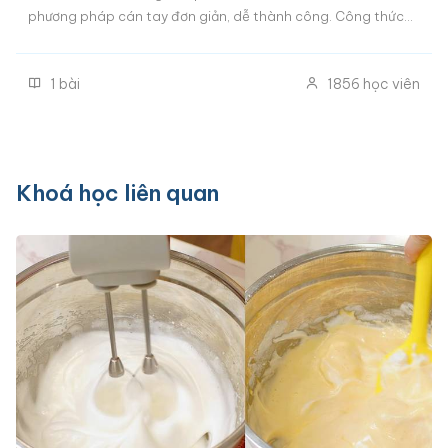
phương pháp cán tay đơn giản, dễ thành công. Công thức
Bánh mì ngàn lớp 3 vị: Vị bơ truyền thống, Vị cam và Vị Socola
Cà phê. Khoá học này là quà tặng đổi Xu dành riêng học viên
1
bài
1856
học viên
các khoá bánh mì tại Happie.
Khoá học liên quan