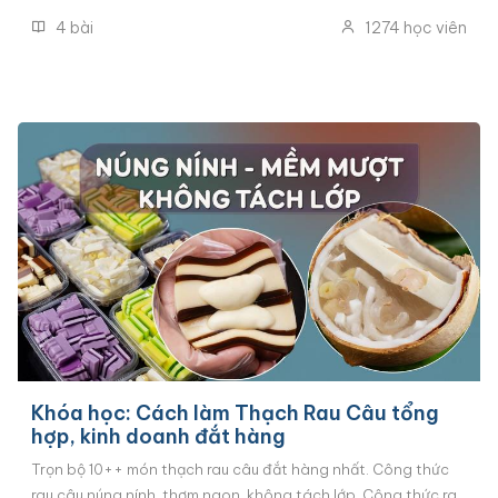
béo chuẩn vị. Đầy đủ cách tạo hình khuôn to, khuôn nhỏ kiểu
4
bài
1274
học viên
truyền thống và Cách tạo hình bánh dẻo vê sợi đắt hàng
nhất hiện tại.
Khóa học: Cách làm Thạch Rau Câu tổng
hợp, kinh doanh đắt hàng
Trọn bộ 10++ món thạch rau câu đắt hàng nhất. Công thức
rau câu núng nính, thơm ngon, không tách lớp. Công thức rau