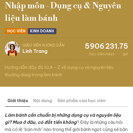
Nhập môn - Dụng cụ & Nguyên
liệu làm bánh
HỌC VIÊN
KINH DOANH
5906
23
1.75
GIÁO VIÊN HƯỚNG DẪN
Linh Trang
học viên
video
giờ
Hướng dẫn đầy đủ từ A - Z về dụng cụ và nguyên liệu
thường dùng trong làm bánh.
Giới thiệu
Nội dung
Sản phẩm của học viên
Làm bánh cần chuẩn bị những dụng cụ và nguyên liệu
gì? Mua ở đâu, có đắt tiền không
? Đây là những câu hỏi
mà có lẽ “bạn mới" nào trong thế giới bánh ngọt cũng sẽ băn