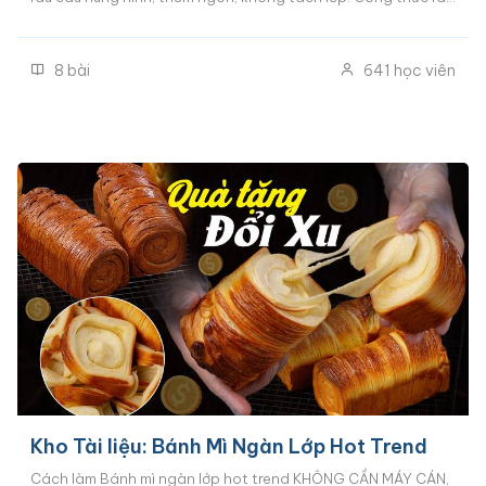
câu ngàn lớp, rau câu flan cheese, rau câu sen nhãn dừa, rau
câu pho-mai,..
8
bài
641
học viên
Kho Tài liệu: Bánh Mì Ngàn Lớp Hot Trend
Cách làm Bánh mì ngàn lớp hot trend KHÔNG CẦN MÁY CÁN,