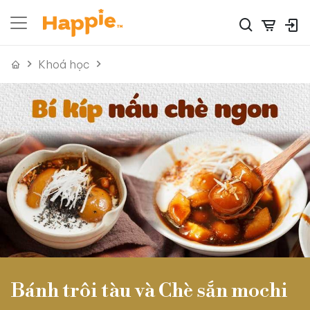
Khoá học
Bánh trôi tàu và Chè sắn mochi