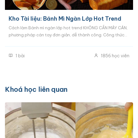
Kho Tài liệu: Bánh Mì Ngàn Lớp Hot Trend
Cách làm Bánh mì ngàn lớp hot trend KHÔNG CẦN MÁY CÁN,
phương pháp cán tay đơn giản, dễ thành công. Công thức
Bánh mì ngàn lớp 3 vị: Vị bơ truyền thống, Vị cam và Vị Socola
Cà phê. Khoá học này là quà tặng đổi Xu dành riêng học viên
1
bài
1856
học viên
các khoá bánh mì tại Happie.
Khoá học liên quan