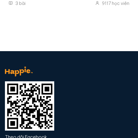
3
bài
9117
học viên
Theo dõi Facebook