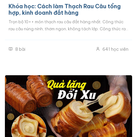
Khóa học: Cách làm Thạch Rau Câu tổng
hợp, kinh doanh đắt hàng
Trọn bộ 10++ món thạch rau câu đắt hàng nhất. Công thức
rau câu núng nính, thơm ngon, không tách lớp. Công thức rau
câu ngàn lớp, rau câu flan cheese, rau câu sen nhãn dừa, rau
câu pho-mai,..
8
bài
641
học viên