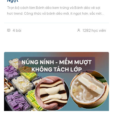
Ngọt
Trọn bộ cách làm Bánh dẻo kem trứng và Bánh dẻo vê sợi
hot trend. Công thức vỏ bánh dẻo mới, ít ngọt hơn, sắc nét
hơn, dễ làm hơn. Cách làm nhân kem trứng mềm mịn, ngậy
béo chuẩn vị. Đầy đủ cách tạo hình khuôn to, khuôn nhỏ kiểu
4
bài
1282
học viên
truyền thống và Cách tạo hình bánh dẻo vê sợi đắt hàng
nhất hiện tại.