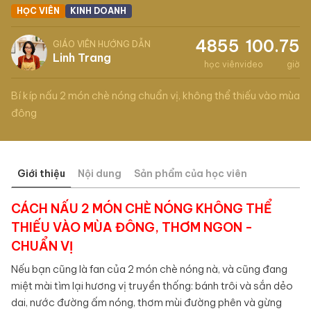
HỌC VIÊN
KINH DOANH
4855
10
0.75
GIÁO VIÊN HƯỚNG DẪN
Linh Trang
học viên
video
giờ
Bí kíp nấu 2 món chè nóng chuẩn vị, không thể thiếu vào mùa
đông
Giới thiệu
Nội dung
Sản phẩm của học viên
CÁCH NẤU 2 MÓN CHÈ NÓNG KHÔNG THỂ
THIẾU VÀO MÙA ĐÔNG, THƠM NGON -
CHUẨN VỊ
Nếu bạn cũng là fan của 2 món chè nóng nà, và cũng đang
miệt mài tìm lại hương vị truyền thống: bánh trôi và sắn dẻo
dai, nước đường ấm nóng, thơm mùi đường phên và gừng