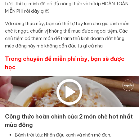
tươi, thì tụi mình đã có đủ công thức và bí kíp HOÀN TOÀN
MIỄN PHÍ rồi đây ạ 😉
Với công thức này, bạn có thể tự tay làm cho gia đình món
chè ít ngọt, chuẩn vị không thể mua được ngoài tiệm. Các
chủ tiệm có thêm món để tranh thủ kinh doanh đắt hàng
mùa đông này mà không cần đầu tư gì cả nha!
Trong chuyên đề miễn phí này, bạn sẽ được
học
Công thức hoàn chỉnh của 2 món chè hot nhất
mùa đông
Bánh trôi tàu: Nhân đậu xanh và nhân mè đen.