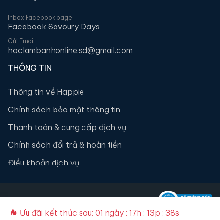
Inbox Facebook page
Facebook Savoury Days
Gửi Email
hoclambanhonline.sd@gmail.com
THÔNG TIN
Thông tin về Happie
Chính sách bảo mật thông tin
Thanh toán & cung cấp dịch vụ
Chính sách đổi trả & hoàn tiền
Điều khoản dịch vụ
2026
happie.vn
| All rights reserved.
Ưu đãi kết thúc sau:
01 ngày : 17h : 13p : 37s