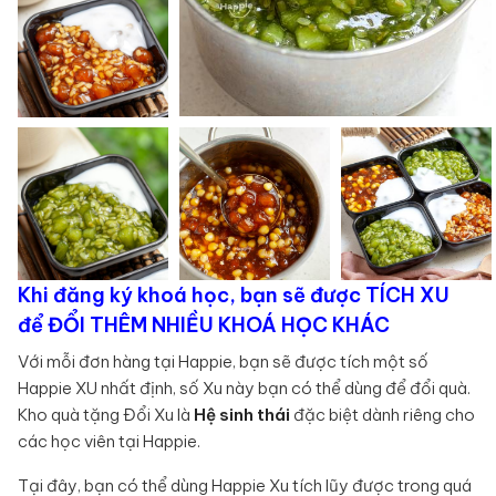
Khi đăng ký khoá học, bạn sẽ được TÍCH XU
để ĐỔI THÊM NHIỀU KHOÁ HỌC KHÁC
Với mỗi đơn hàng tại Happie, bạn sẽ được tích một số
Happie XU nhất định, số Xu này bạn có thể dùng để đổi quà.
Kho quà tặng Đổi Xu là
Hệ sinh thái
đặc biệt dành riêng cho
các học viên tại Happie.
Tại đây, bạn có thể dùng Happie Xu tích lũy được trong quá