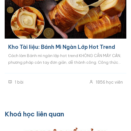
Kho Tài liệu: Bánh Mì Ngàn Lớp Hot Trend
Cách làm Bánh mì ngàn lớp hot trend KHÔNG CẦN MÁY CÁN,
phương pháp cán tay đơn giản, dễ thành công. Công thức
Bánh mì ngàn lớp 3 vị: Vị bơ truyền thống, Vị cam và Vị Socola
Cà phê. Khoá học này là quà tặng đổi Xu dành riêng học viên
1
bài
1856
học viên
các khoá bánh mì tại Happie.
Khoá học liên quan