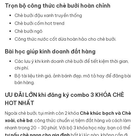
Trọn bộ công thức chè bưởi hoàn chỉnh
Chè bưởi đậu xanh truyền thống
Chè bưởi cốm hot trend
Chè bưởi ngô
Công thức nước cốt dừa hoàn hảo cho chè bưởi.
Bài học giúp kinh doanh đắt hàng
Các lưu ý khi kinh doanh chè bưởi để tiết kiệm thời gian,
chi phí.
Bộ tài liệu tính giá, ảnh bánh đẹp, mô tả hay để đăng bài
bán hàng.
ƯU ĐÃI LỚN khi đăng ký combo 3 KHÓA CHÈ
HOT NHẤT
Ngoài chè bưởi, tụi mình còn 2 khóa
Chè khúc bạch và Chè
xoài, chè bơ
, công thức chuẩn vị tiệm đắt hàng và cách làm
nhanh trong 20 - 30 phút. Với bộ 3 khóa học này, bạn có thể
tự nấu chè ngon cho gia đình
bất kì lúc nào, không cần đi