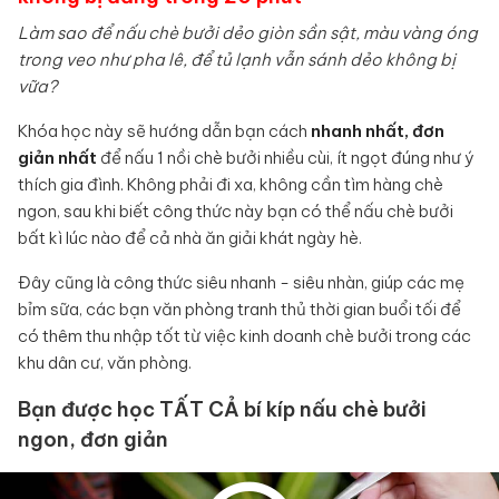
Làm sao để nấu chè bưởi dẻo giòn sần sật, màu vàng óng
trong veo như pha lê, để tủ lạnh vẫn sánh dẻo không bị
vữa?
Khóa học này sẽ hướng dẫn bạn cách
nhanh nhất, đơn
giản nhất
để nấu 1 nồi chè bưởi nhiều cùi, ít ngọt đúng như ý
thích gia đình. Không phải đi xa, không cần tìm hàng chè
ngon, sau khi biết công thức này bạn có thể nấu chè bưởi
bất kì lúc nào để cả nhà ăn giải khát ngày hè.
Đây cũng là công thức siêu nhanh - siêu nhàn, giúp các mẹ
bỉm sữa, các bạn văn phòng tranh thủ thời gian buổi tối để
có thêm thu nhập tốt từ việc kinh doanh chè bưởi trong các
khu dân cư, văn phòng.
Bạn được học TẤT CẢ bí kíp nấu chè bưởi
ngon, đơn giản