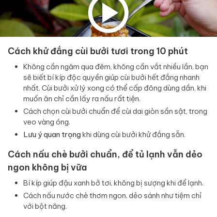
Cách khử đắng cùi bưởi tươi trong 10 phút
Không cần ngâm qua đêm, không cần vắt nhiều lần, bạn
sẽ biết bí kíp độc quyền giúp cùi bưởi hết đắng nhanh
nhất. Cùi bưởi xử lý xong có thể cấp đông dùng dần, khi
muốn ăn chỉ cần lấy ra nấu rất tiện.
Cách chọn cùi bưởi chuẩn để cùi dai giòn sần sật, trong
veo vàng óng.
Lưu ý quan trọng
khi dùng cùi bưởi khử đắng sẵn.
Cách nấu chè bưởi chuẩn, để tủ lạnh vẫn dẻo
ngon không bị vữa
Bí kíp giúp đậu xanh bở tơi, không bị sượng khi để lạnh.
Cách nấu nước chè thơm ngon, dẻo sánh như tiệm chỉ
với bột năng.