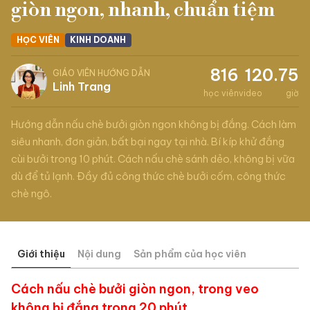
giòn ngon, nhanh, chuẩn tiệm
HỌC VIÊN
KINH DOANH
816
12
0.75
GIÁO VIÊN HƯỚNG DẪN
Linh Trang
học viên
video
giờ
Hướng dẫn nấu chè bưởi giòn ngon không bị đắng. Cách làm
siêu nhanh, đơn giản, bất bại ngay tại nhà. Bí kíp khử đắng
cùi bưởi trong 10 phút. Cách nấu chè sánh dẻo, không bị vữa
dù để tủ lạnh. Đầy đủ công thức chè bưởi cốm, công thức
chè ngô.
Giới thiệu
Nội dung
Sản phẩm của học viên
Cách nấu chè bưởi giòn ngon, trong veo
không bị đắng trong 20 phút