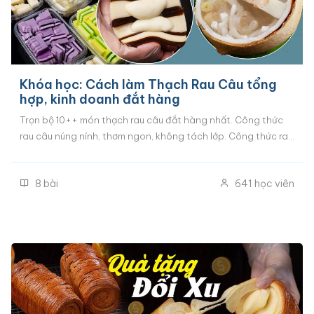
Khóa học: Cách làm Thạch Rau Câu tổng
hợp, kinh doanh đắt hàng
Trọn bộ 10++ món thạch rau câu đắt hàng nhất. Công thức
rau câu núng nính, thơm ngon, không tách lớp. Công thức rau
câu ngàn lớp, rau câu flan cheese, rau câu sen nhãn dừa, rau
câu pho-mai,..
8
bài
641
học viên