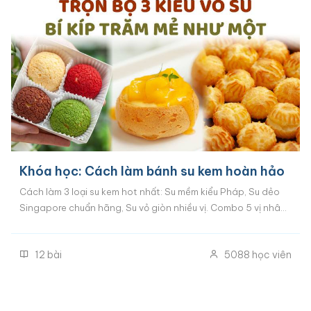
Khóa học: Cách làm bánh su kem hoàn hảo
Cách làm 3 loại su kem hot nhất: Su mềm kiểu Pháp, Su dẻo
Singapore chuẩn hãng, Su vỏ giòn nhiều vị. Combo 5 vị nhân
su kem ngậy béo người Việt yêu thích nhất. Bí kíp làm bánh su
kem bất bại, nở phồng, ruột rỗng, giữ vân đẹp. Cách trang trí
12
bài
5088
học viên
su kem thành set bánh tiệc, bánh sinh nhật hot trend.