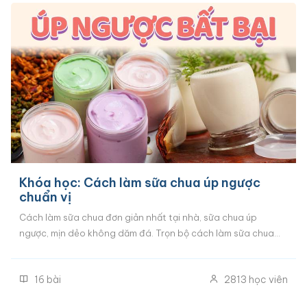
Khóa học: Cách làm sữa chua úp ngược
chuẩn vị
Cách làm sữa chua đơn giản nhất tại nhà, sữa chua úp
ngược, mịn dẻo không dăm đá. Trọn bộ cách làm sữa chua
mix vị, sữa chua túi, sữa chua uống, sữa chua Hy Lạp.
16
bài
2813
học viên