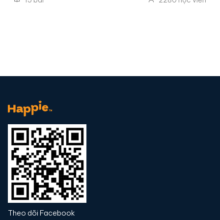
15
bài
2280
học viên
lá dứa, tàu hũ kem trứng cacao…
Theo dõi Facebook