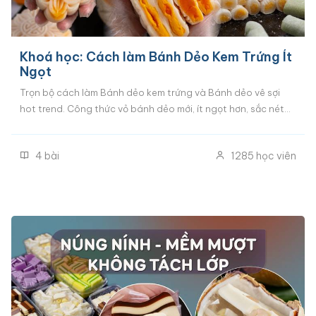
Khoá học: Cách làm Bánh Dẻo Kem Trứng Ít
Ngọt
Trọn bộ cách làm Bánh dẻo kem trứng và Bánh dẻo vê sợi
hot trend. Công thức vỏ bánh dẻo mới, ít ngọt hơn, sắc nét
hơn, dễ làm hơn. Cách làm nhân kem trứng mềm mịn, ngậy
béo chuẩn vị. Đầy đủ cách tạo hình khuôn to, khuôn nhỏ kiểu
4
bài
1285
học viên
truyền thống và Cách tạo hình bánh dẻo vê sợi đắt hàng
nhất hiện tại.