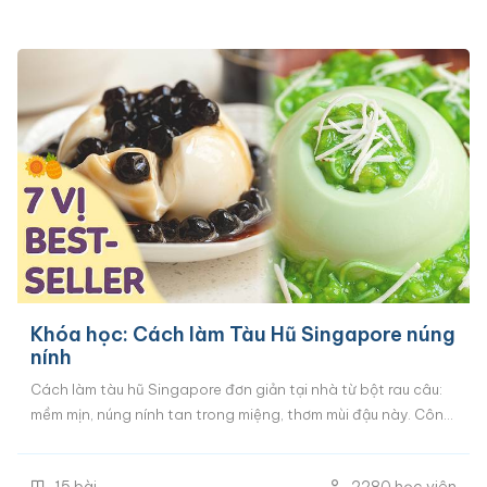
Khóa học: Cách làm Tàu Hũ Singapore núng
nính
Cách làm tàu hũ Singapore đơn giản tại nhà từ bột rau câu:
mềm mịn, núng nính tan trong miệng, thơm mùi đậu này. Công
thức chuẩn Singapore với 7 vị tàu hũ luôn “cháy hàng” trong
các tiệm ăn vặt mùa hè: tàu hũ trân châu đường đen, tàu hũ